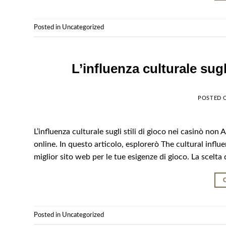
Posted in
Uncategorized
L’influenza culturale sug
POSTED
L’influenza culturale sugli stili di gioco nei casinò n
online. In questo articolo, esplorerò The cultural infl
miglior sito web per le tue esigenze di gioco. La scelta 
Posted in
Uncategorized