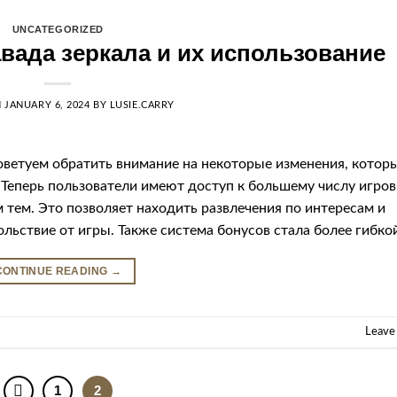
UNCATEGORIZED
ада зеркала и их использование
N
JANUARY 6, 2024
BY
LUSIE.CARRY
оветуем обратить внимание на некоторые изменения, котор
 Теперь пользователи имеют доступ к большему числу игро
 тем. Это позволяет находить развлечения по интересам и
льствие от игры. Также система бонусов стала более гибкой
CONTINUE READING
→
Leave
1
2