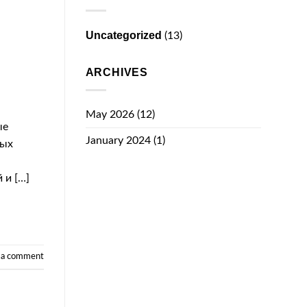
Uncategorized
(13)
ARCHIVES
May 2026
(12)
ые
January 2024
(1)
вых
 и […]
 a comment