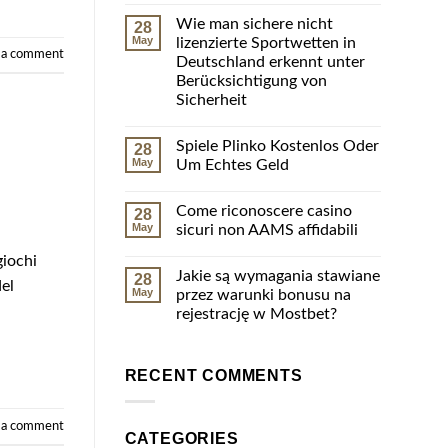
Wie man sichere nicht
28
May
lizenzierte Sportwetten in
 a comment
Deutschland erkennt unter
Berücksichtigung von
Sicherheit
Spiele Plinko Kostenlos Oder
28
May
Um Echtes Geld
Come riconoscere casino
28
May
sicuri non AAMS affidabili
giochi
Jakie są wymagania stawiane
28
del
May
przez warunki bonusu na
rejestrację w Mostbet?
RECENT COMMENTS
 a comment
CATEGORIES