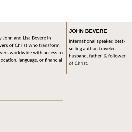
JOHN BEVERE
y John and Lisa Bevere in
International speaker, best-
wers of Christ who transform
selling author, traveler,
evers worldwide with access to
husband, father, & follower
location, language, or financial
of Christ.