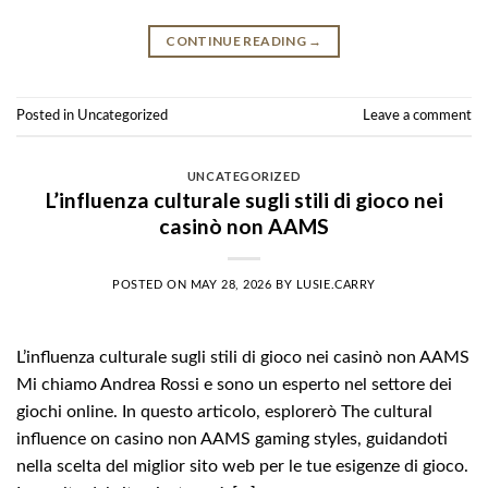
CONTINUE READING
→
Posted in
Uncategorized
Leave a comment
UNCATEGORIZED
L’influenza culturale sugli stili di gioco nei
casinò non AAMS
POSTED ON
MAY 28, 2026
BY
LUSIE.CARRY
L’influenza culturale sugli stili di gioco nei casinò non AAMS
Mi chiamo Andrea Rossi e sono un esperto nel settore dei
giochi online. In questo articolo, esplorerò The cultural
influence on casino non AAMS gaming styles, guidandoti
nella scelta del miglior sito web per le tue esigenze di gioco.