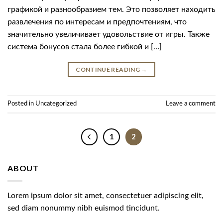
графикой и разнообразием тем. Это позволяет находить
развлечения по интересам и предпочтениям, что
значительно увеличивает удовольствие от игры. Также
система бонусов стала более гибкой и […]
CONTINUE READING
→
Posted in
Uncategorized
Leave a comment
1
2
ABOUT
Lorem ipsum dolor sit amet, consectetuer adipiscing elit,
sed diam nonummy nibh euismod tincidunt.