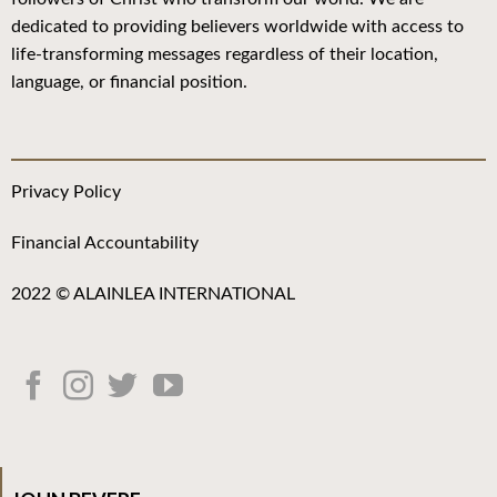
dedicated to providing believers worldwide with access to
life-transforming messages regardless of their location,
language, or financial position.
Privacy Policy
Financial Accountability
2022 © ALAINLEA INTERNATIONAL