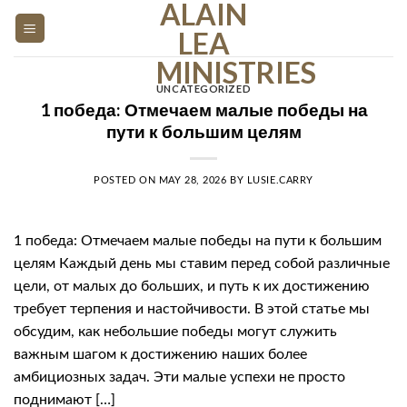
ALAIN
Skip
to
LEA
content
MINISTRIES
UNCATEGORIZED
1 победа: Отмечаем малые победы на
пути к большим целям
POSTED ON
MAY 28, 2026
BY
LUSIE.CARRY
1 победа: Отмечаем малые победы на пути к большим
целям Каждый день мы ставим перед собой различные
цели, от малых до больших, и путь к их достижению
требует терпения и настойчивости. В этой статье мы
обсудим, как небольшие победы могут служить
важным шагом к достижению наших более
амбициозных задач. Эти малые успехи не просто
поднимают […]